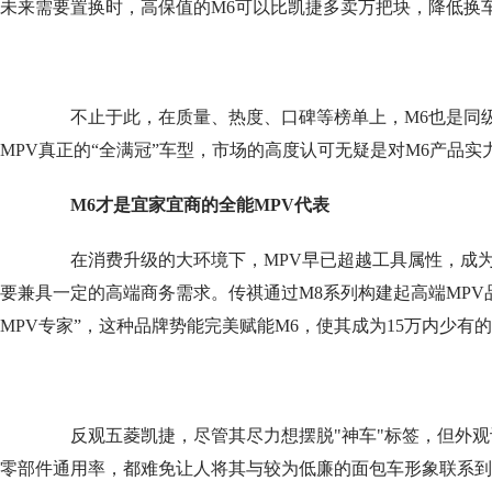
未来需要置换时，高保值的M6可以比凯捷多卖万把块，降低换
不止于此，在质量、热度、口碑等榜单上，M6也是同级N
MPV真正的“全满冠”车型，市场的高度认可无疑是对M6产品实
M6才是
宜家宜商
的全能MPV代表
在消费升级的大环境下，MPV早已超越工具属性，成为
要兼具一定的高端商务需求。传祺通过M8系列构建起高端MPV
MPV专家”，这种品牌势能完美赋能M6，使其成为15万内少有
反观五菱凯捷，尽管其尽力想摆脱"神车"标签，但外观
零部件通用率，都难免让人将其与较为低廉的面包车形象联系到