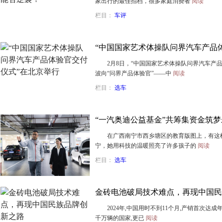
家出行的最佳拍档，很多家庭消费者
阅读
栏目：
车评
“中国国家艺术体操队问界汽车产品
2月8日，“中国国家艺术体操队问界汽车产品
波向“问界产品体验官”——中
阅读
栏目：
选车
“一汽奥迪公益基金”共筹集资金筑梦
在广西南宁市西乡塘区的教育版图上，有这样
宁，她用科技的温暖照亮了许多孩子的
阅读
栏目：
选车
金砖电池破局技术难点，再现中国民
2024年,中国用时不到11个月,产销首次达成
千万辆的国家,更已
阅读