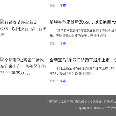
栏目：
车市
解锁春节座驾新宠GS8，以旧换新 “焕
“过了腊八就是年”春节就在眼前！在这个最
乐。无论是归心似箭的游子，还是计
阅读
栏目：
车市
全新宝马2系四门轿跑车迎来上市，售价区
今日,全新宝马2系四门轿跑车迎来上市，即
车型，售价区间为25.99-3
阅读
栏目：
车市
关于我们
|
版权声明
|
隐私保护
|
常见问题
|
广告投
Copyright © 2016-202