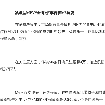
紧凑型MPV“全满冠”
非传祺M6莫属
在消费决策中，市场保有量是最具说服力的背书。翻看紧
传祺M6以月销近5000辆的成绩断档领先，稳居第一，销量比凯
程度远高于凯捷。
在关注度方面，传祺M6的日均关注度超4万，接近凯捷的
睐的车型。
M6不仅卖得好，还更保值。在中国汽车流通协会和精真估
值率报告》中，传祺M6的3年保值率高达63.2%，位居同级第一，