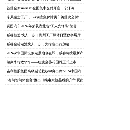
启复
首批全新smart #5全国集中交付开启，宁泽涛
东风猛士工厂，174辆应急保障类车辆批次交付!
岚图汽车2024 年荣获湖北省“工人先锋号”荣誉
威睿智造 快人一步｜衢州工厂媒体日暨数字展厅
首秀
威睿金砖电池快人一步，为绿色出行加速
2024深圳国际充换电展启幕在即，威睿将携最新产
超豪华行政轿车——红旗金葵花国雅正式上市
吉利控股集团高级副总裁杨学良出席“2024中国汽
“有驾智驾体验官”推出《纯电家轿品质的升华 夏南