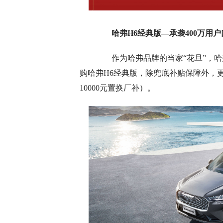
哈弗H6经典版
—承袭400万用
作为哈弗品牌的当家“花旦”，哈弗
购哈弗H6经典版，除兜底补贴保障外，更
10000元置换厂补）。