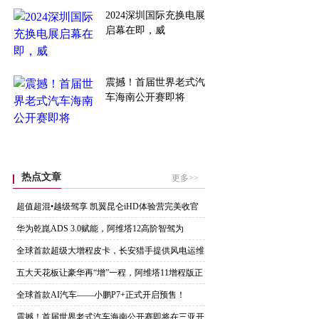
2024深圳国际充换电展
启幕在即，威
震撼！首届世界老式汽
车海南公开赛即将
热点文章
更多>>
超值超混•越级驾享 凯翼昆仑iHD体验营完美收官
华为乾崑ADS 3.0赋能，阿维塔12高阶智驾为
全球首款超级大增程皮卡，长安猎手提供风电运维
作业
五大天花板让豪华再“增”一程，阿维塔11增程版正
全球首款AI汽车——小鹏P7+正式开启预售！
震撼！首届世界老式汽车海南公开赛即将在三亚开