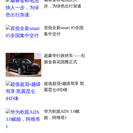
步，为绿色出行加速
首批全新smart #5全国
集中交付
超豪华行政轿车——红
旗金葵花国雅正式
超值超混•越级驾享 凯
翼昆仑iHD体
华为乾崑ADS 3.0赋
能，阿维塔1