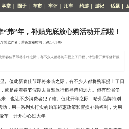
学堂
圈子
车市
车评
用车
约游
游记
话题
幸“弗”年，补贴兜底放心购活动开启啦！
博览作者：舜尧发布时间：2025-01-06
新春佳节即将来临之际，有不少人都将购车提上了日程，计划着开新车舒舒服
。值此新春佳节即将来临之际，有不少人都将购车提上了日
，或是趁着春节假期去自驾旅行追寻诗和远方。但有些省份
有出来，也让不少消费者犯了难。值此开年之际，哈弗品牌特别
”活动，用一系列实打实的购车钜惠政策和置换补贴福利，为用
购爱车，开开心心过大年。