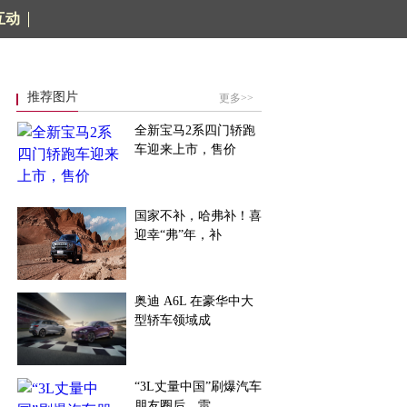
互动
推荐图片
更多>>
全新宝马2系四门轿跑
车迎来上市，售价
国家不补，哈弗补！喜
迎幸“弗”年，补
奥迪 A6L 在豪华中大
型轿车领域成
“3L丈量中国”刷爆汽车
朋友圈后，雷