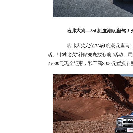
哈弗大狗
—3/4 刻度潮玩座驾
哈弗大狗定位3/4刻度潮玩座驾‌
活。针对此次“补贴兜底放心购”活动，
25000元现金钜惠，和至高8000元置换补