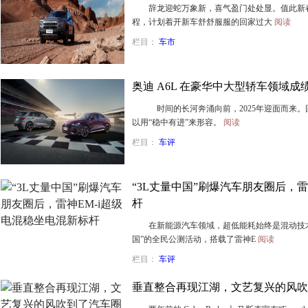
辞龙迎蛇万象新，喜气盈门处处显。值此新春
程，计划着开新车舒舒服服的回家过大
阅读
栏目：
车市
奥迪 A6L 在豪华中大型轿车领域成
时间的长河奔涌向前，2025年迎面而来。回
以用“稳中有进”来形容。
阅读
栏目：
车评
“3L丈量中国”刷爆汽车朋友圈后，雷
杆
在新能源汽车领域，超低能耗始终是混动技术的
国”的全民公测活动，搭载了雷神E
阅读
栏目：
车评
垂直整合再现江湖，文艺复兴的风吹