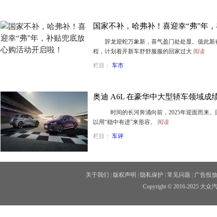
国家不补，哈弗补！喜迎幸“弗”年
辞龙迎蛇万象新，喜气盈门处处显。值此新春
程，计划着开新车舒舒服服的回家过大
阅读
栏目：
车市
奥迪 A6L 在豪华中大型轿车领域成
时间的长河奔涌向前，2025年迎面而来。回
以用“稳中有进”来形容。
阅读
栏目：
车评
关于我们
|
版权声明
|
隐私保护
|
常见问题
|
广告投
Copyright © 2016-202